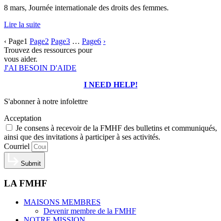
8 mars, Journée internationale des droits des femmes.
Lire la suite
‹
Page
1
Page
2
Page
3
…
Page
6
›
Trouvez des ressources pour
vous aider.
J'AI BESOIN D'AIDE
I NEED HELP!
S'abonner à notre infolettre
Acceptation
Je consens à recevoir de la FMHF des bulletins et communiqués,
ainsi que des invitations à participer à ses activités.
Courriel
Submit
LA FMHF
MAISONS MEMBRES
Devenir membre de la FMHF
NOTRE MISSION