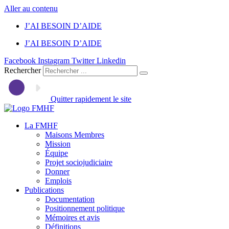
Aller au contenu
J’AI BESOIN D’AIDE
J’AI BESOIN D’AIDE
Facebook
Instagram
Twitter
Linkedin
Rechercher
Quitter rapidement le site
La FMHF
Maisons Membres
Mission
Équipe
Projet sociojudiciaire
Donner
Emplois
Publications
Documentation
Positionnement politique
Mémoires et avis
Définitions