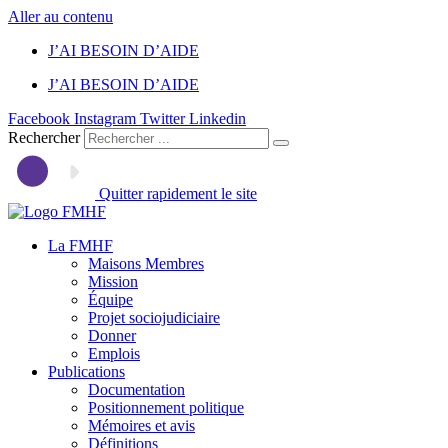
Aller au contenu
J’AI BESOIN D’AIDE
J’AI BESOIN D’AIDE
Facebook
Instagram
Twitter
Linkedin
Rechercher
Quitter rapidement le site
La FMHF
Maisons Membres
Mission
Équipe
Projet sociojudiciaire
Donner
Emplois
Publications
Documentation
Positionnement politique
Mémoires et avis
Définitions