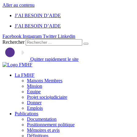
Aller au contenu
J’AI BESOIN D’AIDE
J’AI BESOIN D’AIDE
Facebook
Instagram
Twitter
Linkedin
Rechercher
Quitter rapidement le site
La FMHF
Maisons Membres
Mission
Équipe
Projet sociojudiciaire
Donner
Emplois
Publications
Documentation
Positionnement politique
Mémoires et avis
Définitions