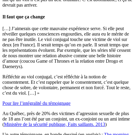
devrait pas arriver.
Il faut que ça change
[…] J’aimerais que cette mauvaise expérience serve. Si elle peut
réveiller quelques consciences engourdies, elle aura eu le mérite de
ne pas être inutile. Le viol conjugal touche une victime de viol sur
deux [en France]. Il serait temps qu’on en parle. Il serait temps que
les représentations évoluent. Par exemple, que les séries télé cessent
de nous montrer une relation abusive comme une belle histoire
d’amour (coucou Game of Thrones et la relation entre Drogo et
Daenerys).
Réfléchir au viol conjugal, c’est réfléchir à la notion de
consentement. Et c’est rappeler que le consentement, c’est quelque
chose de sobre, de volontaire, permanent et non forcé. Tout le reste,
c’est du viol. […] »
Pour lire l’intégralité du témoignage
Au Québec, près de 20% des victimes d’agression sexuelle de plus
de 18 ans l’ont été par un conjoint, un ex-conjoint ou un ami intime
(
Ministère de la sécurité publique, Faits saillants. 2013
)
Un autre témoignage, en bande-dessiné (en anglais) :
The morning