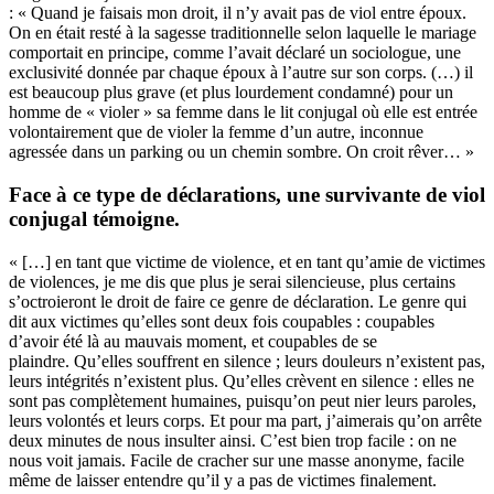
: « Quand je faisais mon droit, il n’y avait pas de viol entre époux.
On en était resté à la sagesse traditionnelle selon laquelle le mariage
comportait en principe, comme l’avait déclaré un sociologue, une
exclusivité donnée par chaque époux à l’autre sur son corps. (…) il
est beaucoup plus grave (et plus lourdement condamné) pour un
homme de « violer » sa femme dans le lit conjugal où elle est entrée
volontairement que de violer la femme d’un autre, inconnue
agressée dans un parking ou un chemin sombre. On croit rêver… »
Face à ce type de déclarations, une survivante de viol
conjugal témoigne.
« […] en tant que victime de violence, et en tant qu’amie de victimes
de violences, je me dis que plus je serai silencieuse, plus certains
s’octroieront le droit de faire ce genre de déclaration. Le genre qui
dit aux victimes qu’elles sont deux fois coupables : coupables
d’avoir été là au mauvais moment, et coupables de se
plaindre. Qu’elles souffrent en silence ; leurs douleurs n’existent pas,
leurs intégrités n’existent plus. Qu’elles crèvent en silence : elles ne
sont pas complètement humaines, puisqu’on peut nier leurs paroles,
leurs volontés et leurs corps. Et pour ma part, j’aimerais qu’on arrête
deux minutes de nous insulter ainsi. C’est bien trop facile : on ne
nous voit jamais. Facile de cracher sur une masse anonyme, facile
même de laisser entendre qu’il y a pas de victimes finalement.