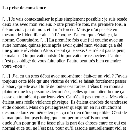
La prise de conscience
[…] Je vais contextualiser le plus simplement possible : je suis restée
deux ans avec mon violeur. Notre première fois, ma première fois, a
été un viol : j’ai dit non, et il m’a forcée. Mais je n’ai pas été en
mesure de l’identifier ainsi à l’époque. J’ai cru que c’était ça, la
norme. Contraindre. […] La première fois que j’ai couché avec un
autre homme, quinze jours après avoir quitté mon violeur, ça a été
une grande révélation Alors c’était ça le sexe. Ce n’était pas la peur,
le malaise. On pouvait choisir. On pouvait être respectée. L’autre
n’est pas obligé de vous faire plier, l’autre peut très bien entendre
votre «non ».
[…]
J’ai eu un gros débat avec moi-même : était-ce un viol ? J’avais
toujours cette idée qu’une victime de viol se faisait forcément passer
à tabac, qu’elle avait lutté de toutes ces forces. J’étais bien moins à
plaindre que les personnes terrorisées, celles qui ont attendu que ça
passe en tremblant pour leurs vies. Ça n’était pas mon cas. Mes viols
étaient sans réelle violence physique. Ils étaient enrobés de tendresse
et de douceur. Mais on peut agresser quelqu’un en lui chuchotant
des mots doux en même temps : ça n’a rien d’incompatible. C’est de
la manipulation psychologique : on perturbe suffisamment
quelqu’un pour qu’il ne fasse plus la part des choses entre ce qui est
normal et ce qui ne l’est pas, pour qu’il associe naturellement viol et