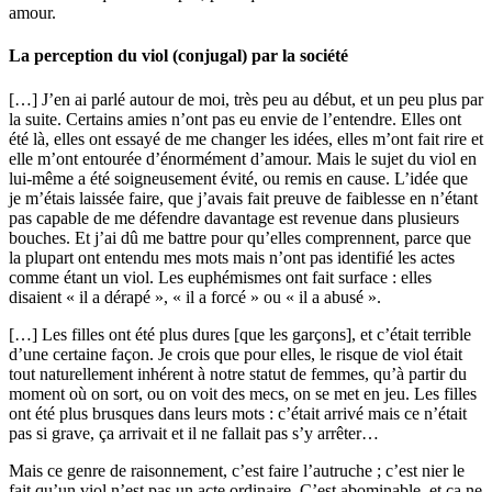
amour.
La perception du viol (conjugal) par la société
[…] J’en ai parlé autour de moi, très peu au début, et un peu plus par
la suite. Certains amies n’ont pas eu envie de l’entendre. Elles ont
été là, elles ont essayé de me changer les idées, elles m’ont fait rire et
elle m’ont entourée d’énormément d’amour. Mais le sujet du viol en
lui-même a été soigneusement évité, ou remis en cause. L’idée que
je m’étais laissée faire, que j’avais fait preuve de faiblesse en n’étant
pas capable de me défendre davantage est revenue dans plusieurs
bouches. Et j’ai dû me battre pour qu’elles comprennent, parce que
la plupart ont entendu mes mots mais n’ont pas identifié les actes
comme étant un viol. Les euphémismes ont fait surface : elles
disaient « il a dérapé », « il a forcé » ou « il a abusé ».
[…] Les filles ont été plus dures [que les garçons], et c’était terrible
d’une certaine façon. Je crois que pour elles, le risque de viol était
tout naturellement inhérent à notre statut de femmes, qu’à partir du
moment où on sort, ou on voit des mecs, on se met en jeu. Les filles
ont été plus brusques dans leurs mots : c’était arrivé mais ce n’était
pas si grave, ça arrivait et il ne fallait pas s’y arrêter…
Mais ce genre de raisonnement, c’est faire l’autruche ; c’est nier le
fait qu’un viol n’est pas un acte ordinaire. C’est abominable, et ça ne