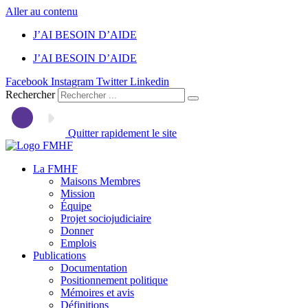
Aller au contenu
J’AI BESOIN D’AIDE
J’AI BESOIN D’AIDE
Facebook
Instagram
Twitter
Linkedin
Rechercher
Quitter rapidement le site
La FMHF
Maisons Membres
Mission
Équipe
Projet sociojudiciaire
Donner
Emplois
Publications
Documentation
Positionnement politique
Mémoires et avis
Définitions