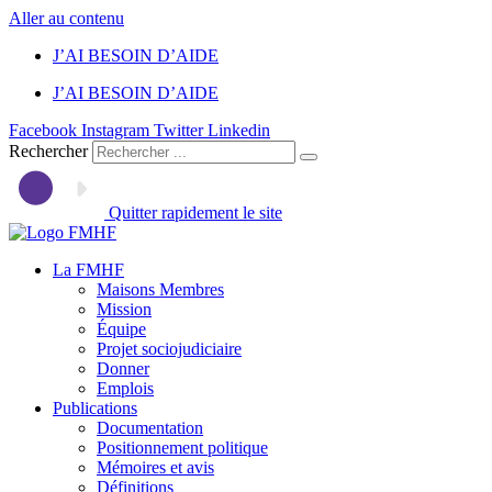
Aller au contenu
J’AI BESOIN D’AIDE
J’AI BESOIN D’AIDE
Facebook
Instagram
Twitter
Linkedin
Rechercher
Quitter rapidement le site
La FMHF
Maisons Membres
Mission
Équipe
Projet sociojudiciaire
Donner
Emplois
Publications
Documentation
Positionnement politique
Mémoires et avis
Définitions