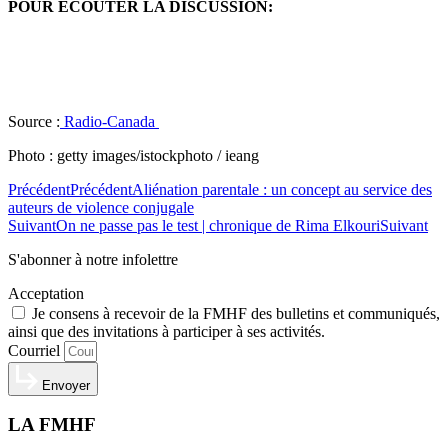
POUR ÉCOUTER LA DISCUSSION:
Source :
Radio-Canada
Photo : getty images/istockphoto / ieang
Précédent
Précédent
Aliénation parentale : un concept au service des
auteurs de violence conjugale
Suivant
On ne passe pas le test | chronique de Rima Elkouri
Suivant
S'abonner à notre infolettre
Acceptation
Je consens à recevoir de la FMHF des bulletins et communiqués,
ainsi que des invitations à participer à ses activités.
Courriel
Envoyer
LA FMHF