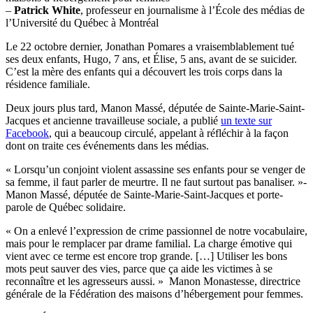
–
Patrick White
, professeur en journalisme à l’École des médias de
l’Université du Québec à Montréal
Le 22 octobre dernier, Jonathan Pomares a vraisemblablement tué
ses deux enfants, Hugo, 7 ans, et Élise, 5 ans, avant de se suicider.
C’est la mère des enfants qui a découvert les trois corps dans la
résidence familiale.
Deux jours plus tard, Manon Massé, députée de Sainte-Marie-Saint-
Jacques et ancienne travailleuse sociale, a publié
un texte sur
Facebook
, qui a beaucoup circulé, appelant à réfléchir à la façon
dont on traite ces événements dans les médias.
« Lorsqu’un conjoint violent assassine ses enfants pour se venger de
sa femme, il faut parler de meurtre. Il ne faut surtout pas banaliser. »-
Manon Massé, députée de Sainte-Marie-Saint-Jacques et porte-
parole de Québec solidaire.
« On a enlevé l’expression de crime passionnel de notre vocabulaire,
mais pour le remplacer par drame familial. La charge émotive qui
vient avec ce terme est encore trop grande. […] Utiliser les bons
mots peut sauver des vies, parce que ça aide les victimes à se
reconnaître et les agresseurs aussi. » Manon Monastesse, directrice
générale de la Fédération des maisons d’hébergement pour femmes.