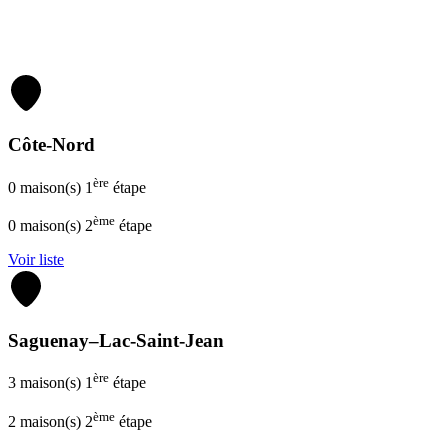
voi
s’y
TR
D’
Côte-Nord
Cli
ère
0 maison(s) 1
étape
voi
ème
0 maison(s) 2
étape
s’y
Voir liste
TR
D’
Saguenay–Lac-Saint-Jean
Cli
ère
3 maison(s) 1
étape
voi
ème
2 maison(s) 2
étape
s’y