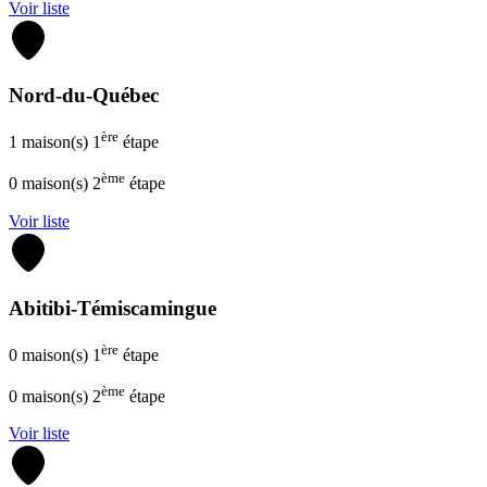
Voir liste
VOIR LA LISTE DES MAISONS
MEMBRES
TR
D’
Nord-du-Québec
Cli
ère
1 maison(s) 1
étape
voi
ème
0 maison(s) 2
étape
s’y
Voir liste
VOIR LA LISTE DES MAISONS
MEMBRES
TR
D’
Abitibi-Témiscamingue
Cli
ère
0 maison(s) 1
étape
voi
ème
0 maison(s) 2
étape
s’y
Voir liste
VOIR LA LISTE DES MAISONS
MEMBRES
TR