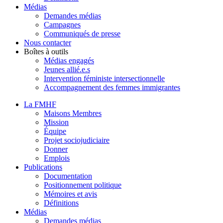
Médias
Demandes médias
Campagnes
Communiqués de presse
Nous contacter
Boîtes à outils
Médias engagés
Jeunes allié.e.s
Intervention féministe intersectionnelle
Accompagnement des femmes immigrantes
La FMHF
Maisons Membres
Mission
Équipe
Projet sociojudiciaire
Donner
Emplois
Publications
Documentation
Positionnement politique
Mémoires et avis
Définitions
Médias
Demandes médias