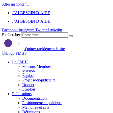
Aller au contenu
J’AI BESOIN D’AIDE
J’AI BESOIN D’AIDE
Facebook
Instagram
Twitter
Linkedin
Rechercher
Quitter rapidement le site
La FMHF
Maisons Membres
Mission
Équipe
Projet sociojudiciaire
Donner
Emplois
Publications
Documentation
Positionnement politique
Mémoires et avis
Définitions